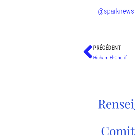
@sparknews
PRÉCÉDENT
Hicham El-Cherif
Rense
Comit