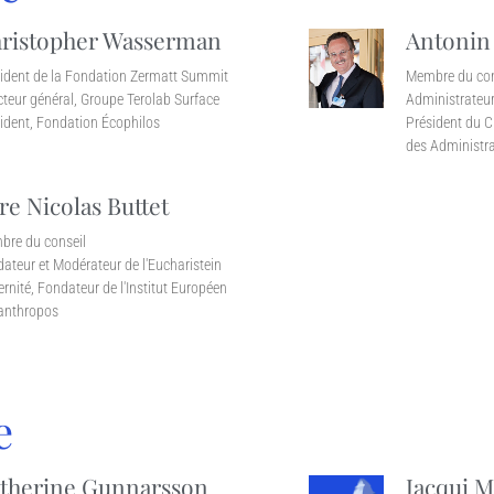
ristopher Wasserman
Antonin
ident de la Fondation Zermatt Summit
Membre du con
cteur général, Groupe Terolab Surface
Administrateur
ident, Fondation Écophilos
Président du C
des Administra
re Nicolas Buttet
re du conseil
ateur et Modérateur de l'Eucharistein
ernité, Fondateur de l'Institut Européen
anthropos
e
therine Gunnarsson
Jacqui M