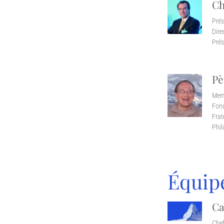
Ch
Prés
Dire
Prés
Pè
Memb
Fond
Frat
Phil
Équip
Ca
Chef