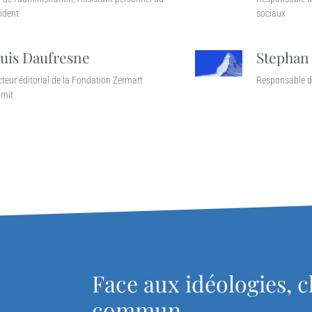
ident
sociaux
uis Daufresne
Stephan
cteur éditorial de la Fondation Zermatt
Responsable 
mit
Face aux idéologies, c
commun.