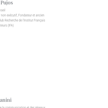
 Pujos
seil
 non exécutif, Fondateur et ancien
lub Recherche de l'Institut Français
teurs (IFA)
anini
e la communication et des réseaux