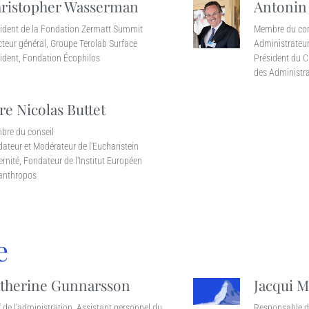
ristopher Wasserman
Antonin
ident de la Fondation Zermatt Summit
Membre du con
cteur général, Groupe Terolab Surface
Administrateur
ident, Fondation Écophilos
Président du C
des Administra
re Nicolas Buttet
re du conseil
ateur et Modérateur de l'Eucharistein
ernité, Fondateur de l'Institut Européen
anthropos
e
therine Gunnarsson
Jacqui M
 de l'administration, Assistant personnel du
Responsable d