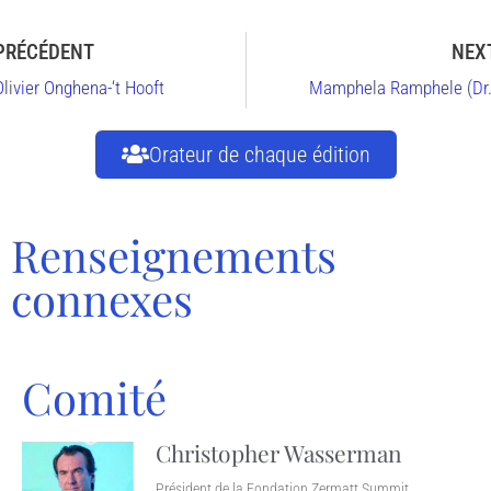
PRÉCÉDENT
NEX
Olivier Onghena-‘t Hooft
Mamphela Ramphele (Dr.
Orateur de chaque édition
Renseignements
connexes
Comité
Christopher Wasserman
Président de la Fondation Zermatt Summit