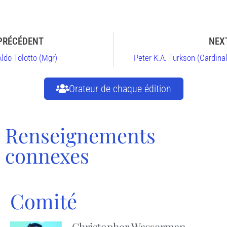
PRÉCÉDENT
NEX
Aldo Tolotto (Mgr)
Peter K.A. Turkson (Cardinal
Orateur de chaque édition
Renseignements
connexes
Comité
Christopher Wasserman