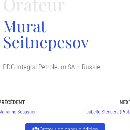
Orateur
Murat
Seitnepesov
PDG Integral Petroleum SA – Russie
PRÉCÉDENT
NEX
Marianne Sebastien
Isabelle Stengers (Prof.
Orateur de chaque édition