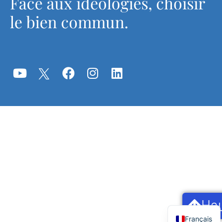
Face aux idéologies, choisir
le bien commun.
Ha
English
Français