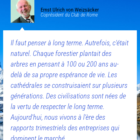
Ernst Ulrich von Weizsäcker
Coprésident du Club de Rome
Il faut penser à long terme. Autrefois, c'était
naturel. Chaque forestier plantait des
arbres en pensant à 100 ou 200 ans au-
delà de sa propre espérance de vie. Les
cathédrales se construisaient sur plusieurs
générations. Des civilisations sont nées de
la vertu de respecter le long terme.
Aujourd'hui, nous vivons à l'ère des
rapports trimestriels des entreprises qui
dominent le marché.