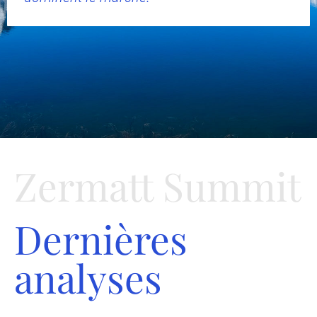
Zermatt Summit
Dernières
analyses