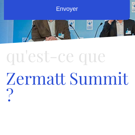
Envoyer
qu'est-ce que
Zermatt Summit
?