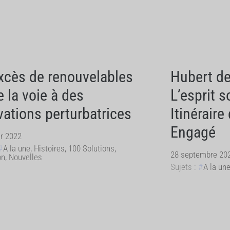
xcès de renouvelables
Hubert de
e la voie à des
L’esprit s
vations perturbatrices
Itinéraire
Engagé
er 2022
A la une
,
Histoires
,
100 Solutions
,
28 septembre 20
on
,
Nouvelles
Sujets :
A la un