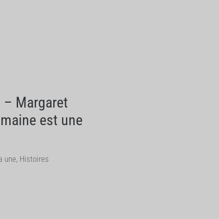
n – Margaret
umaine est une
a une
,
Histoires