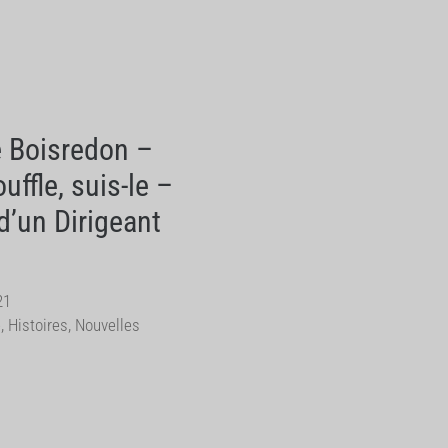
 Boisredon –
ouffle, suis-le –
 d’un Dirigeant
21
e
,
Histoires
,
Nouvelles