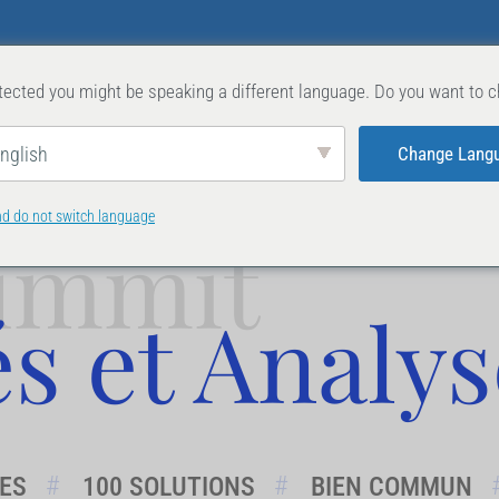
SOMMETS PRÉCÉDENTS
ACTUALITÉS &
ected you might be speaking a different language. Do you want to c
Change Lang
nglish
nd do not switch language
ummit
és et Analy
RES
100 SOLUTIONS
BIEN COMMUN