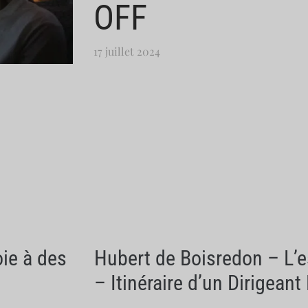
OFF
17 juillet 2024
oie à des
Hubert de Boisredon – L’esp
– Itinéraire d’un Dirigean