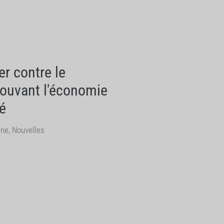
r contre le
mouvant l'économie
té
une
,
Nouvelles