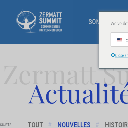
SOMMET 2026
We've det
E
Close a
Zermatt S
Actualit
TOUT
NOUVELLES
HISTOI
SUJETS :