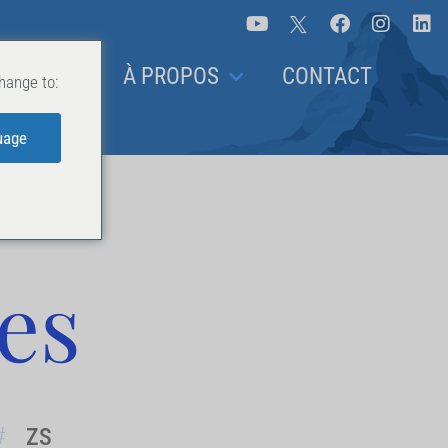
 ANALYSES
À PROPOS
CONTACT
hange to:
uage
ses
ZS