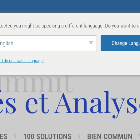
SOMMETS PRÉCÉDENTS
ACTUALITÉS &
ected you might be speaking a different language. Do you want to c
Change Lang
nglish
nd do not switch language
ummit
és et Analy
RES
100 SOLUTIONS
BIEN COMMUN