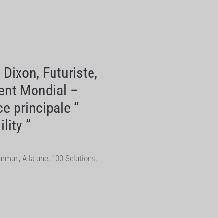
 Dixon, Futuriste,
nt Mondial –
e principale “
lity ”
ommun
,
A la une
,
100 Solutions
,