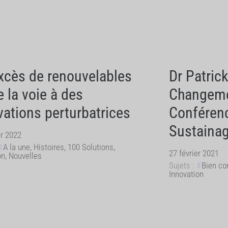
xcès de renouvelables
Dr Patrick
e la voie à des
Changeme
vations perturbatrices
Conférenc
Sustainagi
er 2022
A la une
,
Histoires
,
100 Solutions
,
27 février 2021
on
,
Nouvelles
Sujets :
Bien c
Innovation