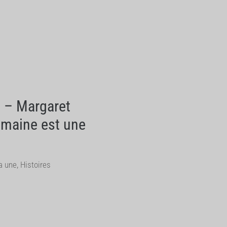
n – Margaret
umaine est une
a une
,
Histoires