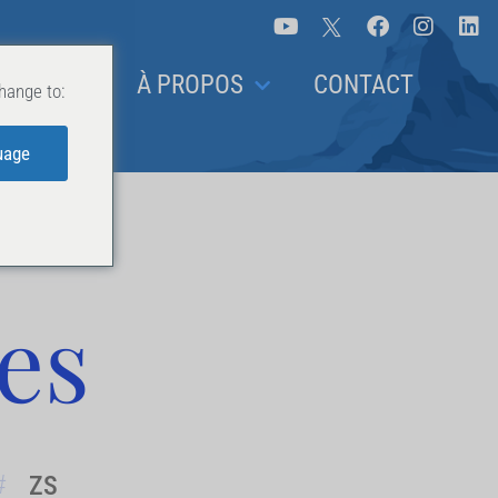
 ANALYSES
À PROPOS
CONTACT
hange to:
uage
ses
ZS