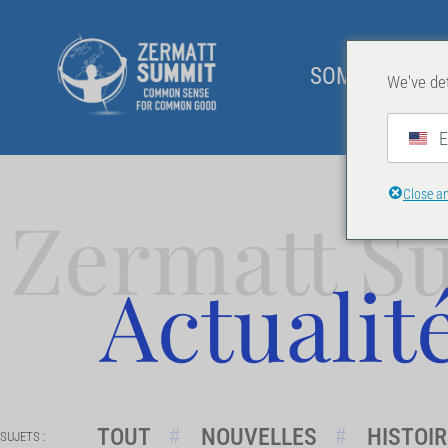
SOMMET 2026
We've det
E
Close a
Zermatt S
Actualit
TOUT
NOUVELLES
HISTOI
SUJETS :