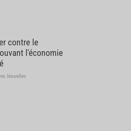
r contre le
mouvant l'économie
té
une
,
Nouvelles