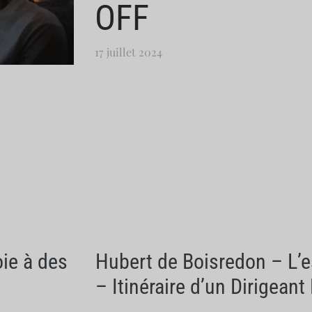
OFF
17 juillet 2024
oie à des
Hubert de Boisredon – L’esp
– Itinéraire d’un Dirigean