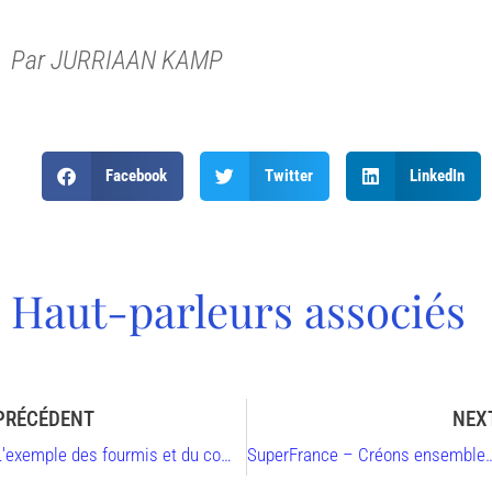
Par JURRIAAN KAMP
Facebook
Twitter
LinkedIn
Haut-parleurs associés
PRÉCÉDENT
NEX
L'exemple des fourmis et du commerce de la nature
SuperFrance – Créons ensemble la 