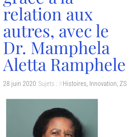
relation aux
autres, avec le
Dr. Mamphela
Aletta Ramphele
28 juin 2020
Sujets :
Histoires
,
Innovation
,
ZS