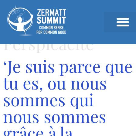
Perspicacité
SOMMET 2026
SOMMETS PRÉCÉDEN
ACTUALITÉS & ANALYSE
‘Je suis parce que
tu es, ou nous
sommes qui
nous sommes
grâce à la