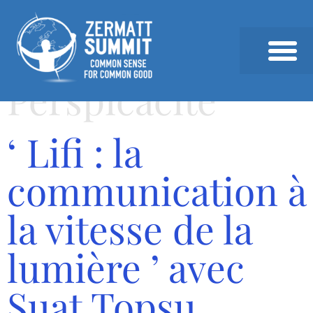
Perspicacité
SOMMET 2026
SOMMETS PRÉCÉDEN
ACTUALITÉS & ANALYSE
‘ Lifi : la
communication à
la vitesse de la
lumière ’ avec
Suat Topsu