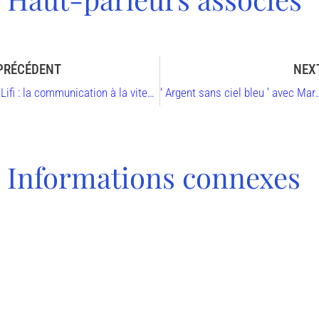
PRÉCÉDENT
NEX
‘ Lifi : la communication à la vitesse de la lumière ’ avec Suat Topsu
‘ Argent sans ciel bleu ’ 
Informations connexes