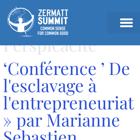
Perspicacité
SOMMET 2026
SOMMETS PRÉCÉDEN
ACTUALITÉS & ANALYSE
‘Conférence ’ De
l'esclavage à
l'entrepreneuriat
» par Marianne
Sebastien