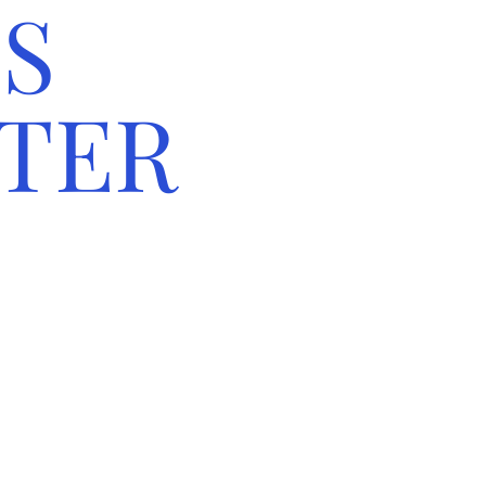
S
TER