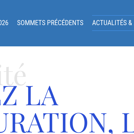
026
SOMMETS PRÉCÉDENTS
ACTUALITÉS &
ité
Z LA
RATION, 