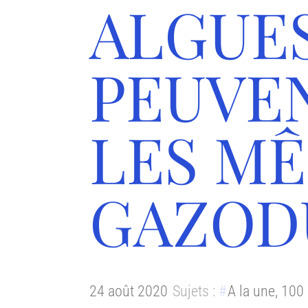
ALGUE
PEUVE
LES M
GAZOD
24 août 2020
Sujets :
A la une
,
100 