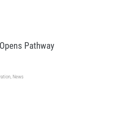
 Opens Pathway
vation
,
News