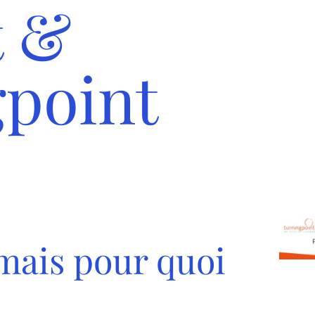
 &
point
 mais pour quoi